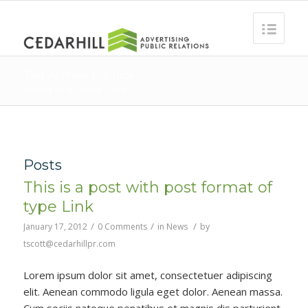
Tag Archive for: nice
You are here:
Home
/
nice
Posts
This is a post with post format of
type Link
/
/
/
January 17, 2012
0 Comments
in
News
by
tscott@cedarhillpr.com
Lorem ipsum dolor sit amet, consectetuer adipiscing
elit. Aenean commodo ligula eget dolor. Aenean massa.
Cum sociis natoque penatibus et magnis dis parturient