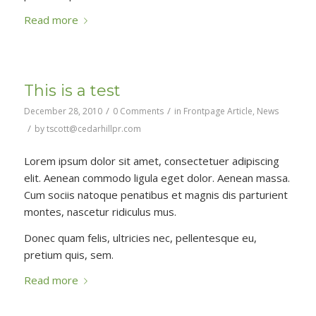
Read more
This is a test
/
/
December 28, 2010
0 Comments
in
Frontpage Article
,
News
/
by
tscott@cedarhillpr.com
Lorem ipsum dolor sit amet, consectetuer adipiscing
elit. Aenean commodo ligula eget dolor. Aenean massa.
Cum sociis natoque penatibus et magnis dis parturient
montes, nascetur ridiculus mus.
Donec quam felis, ultricies nec, pellentesque eu,
pretium quis, sem.
Read more