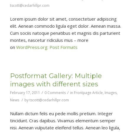
tscott@cedarhillpr.com
Lorem ipsum dolor sit amet, consectetuer adipiscing
elit. Aenean commodo ligula eget dolor. Aenean massa.
Cum sociis natoque penatibus et magnis dis parturient
montes, nascetur ridiculus mus – more
on
WordPress.org: Post Formats
Postformat Gallery: Multiple
images with different sizes
/
/
February 17, 2011
0 Comments
in
Frontpage Article
,
Images
,
/
News
by
tscott@cedarhillpr.com
Nullam dictum felis eu pede mollis pretium. Integer
tincidunt. Cras dapibus. Vivamus elementum semper
nisi. Aenean vulputate eleifend tellus. Aenean leo ligula,