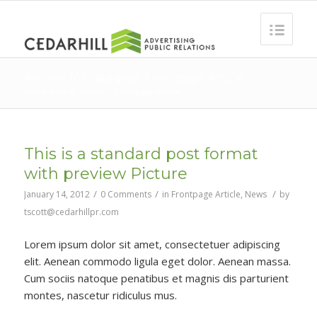
Archive for category: Frontpage Article
You are here:
Home
/
Frontpage Article
This is a standard post format
with preview Picture
/
/
/
January 14, 2012
0 Comments
in
Frontpage Article
,
News
by
tscott@cedarhillpr.com
Lorem ipsum dolor sit amet, consectetuer adipiscing
elit. Aenean commodo ligula eget dolor. Aenean massa.
Cum sociis natoque penatibus et magnis dis parturient
montes, nascetur ridiculus mus.