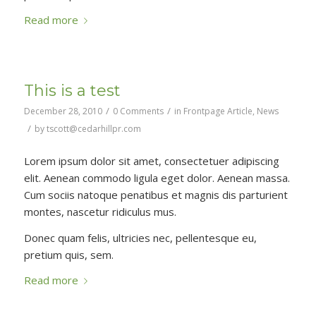
Read more
This is a test
/
/
December 28, 2010
0 Comments
in
Frontpage Article
,
News
/
by
tscott@cedarhillpr.com
Lorem ipsum dolor sit amet, consectetuer adipiscing
elit. Aenean commodo ligula eget dolor. Aenean massa.
Cum sociis natoque penatibus et magnis dis parturient
montes, nascetur ridiculus mus.
Donec quam felis, ultricies nec, pellentesque eu,
pretium quis, sem.
Read more