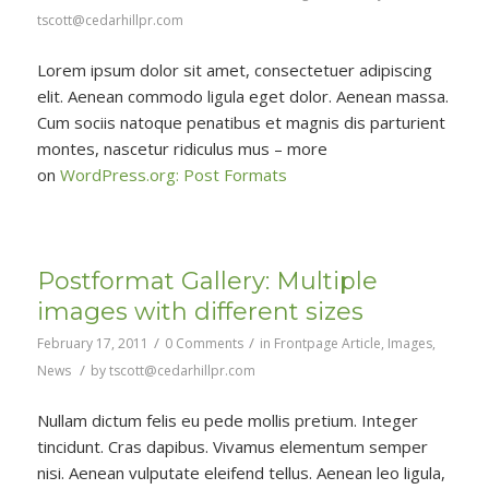
tscott@cedarhillpr.com
Lorem ipsum dolor sit amet, consectetuer adipiscing
elit. Aenean commodo ligula eget dolor. Aenean massa.
Cum sociis natoque penatibus et magnis dis parturient
montes, nascetur ridiculus mus – more
on
WordPress.org: Post Formats
Postformat Gallery: Multiple
images with different sizes
/
/
February 17, 2011
0 Comments
in
Frontpage Article
,
Images
,
/
News
by
tscott@cedarhillpr.com
Nullam dictum felis eu pede mollis pretium. Integer
tincidunt. Cras dapibus. Vivamus elementum semper
nisi. Aenean vulputate eleifend tellus. Aenean leo ligula,