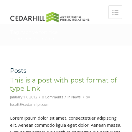
Tag Archive for: nice
You are here:
Home
/
nice
Posts
This is a post with post format of
type Link
/
/
/
January 17, 2012
0 Comments
in
News
by
tscott@cedarhillpr.com
Lorem ipsum dolor sit amet, consectetuer adipiscing
elit. Aenean commodo ligula eget dolor. Aenean massa.
Cum sociis natoque penatibus et magnis dis parturient